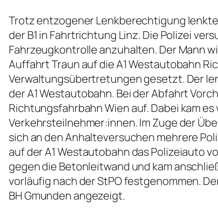
Trotz entzogener Lenkberechtigung lenkte 
der B1 in Fahrtrichtung Linz. Die Polizei v
Fahrzeugkontrolle anzuhalten. Der Mann wi
Auffahrt Traun auf die A1 Westautobahn R
Verwaltungsübertretungen gesetzt. Der lenk
der A1 Westautobahn. Bei der Abfahrt Vorchd
Richtungsfahrbahn Wien auf. Dabei kam es
Verkehrsteilnehmer:innen. Im Zuge der Über
sich an den Anhalteversuchen mehrere Poli
auf der A1 Westautobahn das Polizeiauto vo
gegen die Betonleitwand und kam anschließ
vorläufig nach der StPO festgenommen. Der
BH Gmunden angezeigt.