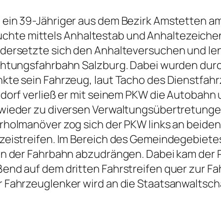
ein 39-Jähriger aus dem Bezirk Amstetten am 
ersuchte mittels Anhaltestab und Anhaltezeic
dersetzte sich den Anhalteversuchen und lenk
ichtungsfahrbahn Salzburg. Dabei wurden dur
te sein Fahrzeug, laut Tacho des Dienstfahrz
orf verließ er mit seinem PKW die Autobahn un
 wieder zu diversen Verwaltungsübertretung
holmanöver zog sich der PKW links an beiden 
zeistreifen. Im Bereich des Gemeindegebiete
n der Fahrbahn abzudrängen. Dabei kam der PK
end auf dem dritten Fahrstreifen quer zur Fa
 Fahrzeuglenker wird an die Staatsanwaltsch