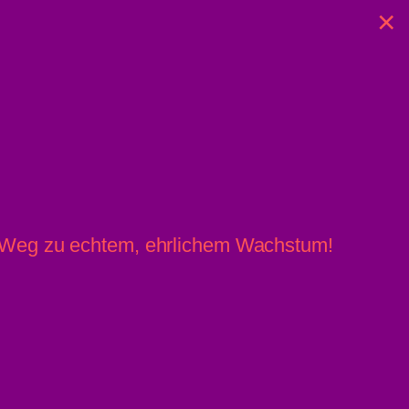
×
8. August 2026 / 09:20
» Linz News
Einsenden
r Weg zu echtem, ehrlichem Wachstum!
» upprnews
About
» rowing.at
Datenschutz
Impressum