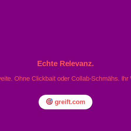
telleitwand der A1
Echte Relevanz.
eite. Ohne Clickbait oder Collab-Schmähs. Ih
greift.com