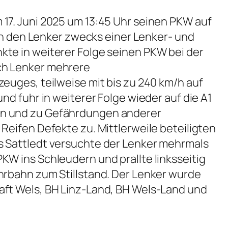
17. Juni 2025 um 13:45 Uhr seinen PKW auf
hen den Lenker zwecks einer Lenker- und
te in weiterer Folge seinen PKW bei der
ch Lenker mehrere
euges, teilweise mit bis zu 240 km/h auf
d fuhr in weiterer Folge wieder auf die A1
en und zu Gefährdungen anderer
Reifen Defekte zu. Mittlerweile beteiligten
s Sattledt versuchte der Lenker mehrmals
W ins Schleudern und prallte linksseitig
hrbahn zum Stillstand. Der Lenker wurde
aft Wels, BH Linz-Land, BH Wels-Land und