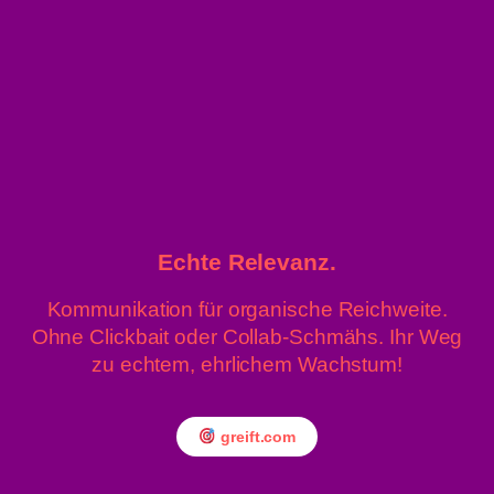
9. Juli 2026 / 14:49
Zeitungskassen aufgebrochen
– Täter (84) ausgeforscht
Echte Relevanz.
9. Juli 2026 / 06:59
Kommunikation für organische Reichweite.
Radfahrerin von LKW erfasst
Ohne Clickbait oder Collab-Schmähs. Ihr Weg
und schwer verletzt
zu echtem, ehrlichem Wachstum!
greift.com
8. Juli 2026 / 16:46