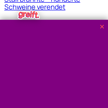
Schweine verendet
×
12. Juli 2026 / 11:50
Linz: Fußballfans überwinden
Absperrgitter und verletzen
Mitarbeiter
12. Juli 2026 / 07:38
193 km/h im 100er: Auto
vorläufig beschlagnahmt