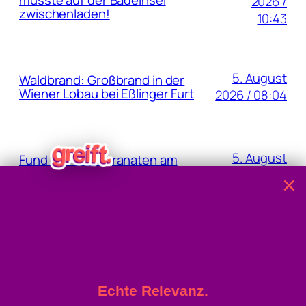
musste auf der Badeinsel
2026 /
zwischenladen!
10:43
5. August
Waldbrand: Großbrand in der
Wiener Lobau bei Eßlinger Furt
2026 / 08:04
5. August
Fund von Handgranaten am
Grundstück der Oma
2026 / 07:37
×
4. August 2026
40,8 Grad: Allzeit-Höchstwert
gemessen
/ 15:22
Echte Relevanz.