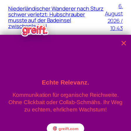
6.
Niederländischer Wanderer nach Sturz
August
schwer verletzt: Hubschrauber
musste auf der Badeinsel
2026 /
zwischenladen!
10:43
×
5. August
Waldbrand: Großbrand in der
Wiener Lobau bei Eßlinger Furt
2026 / 08:04
Echte Relevanz.
Kommunikation für organische Reichweite.
Ohne Clickbait oder Collab-Schmähs. Ihr Weg
» Linz News
Einsenden
zu echtem, ehrlichem Wachstum!
» upprnews
About
» rowing.at
Datenschutz
Impressum
greift.com