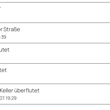
W
r Straße
9:39
lutet
utet
 Keller überflutet
07. 19:29