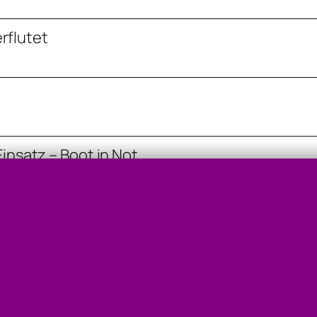
erflutet
insatz – Boot in Not
hwasser
utzing: 03.07. 19:07Feuerwehr Dr. Franz Feurstein Ges.