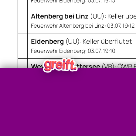
Feuerwehr Eidenberg: 03.07. 19:13
Altenberg bei Linz
(
UU
): Keller üb
Feuerwehr Altenberg bei Linz: 03.07. 19:12
Eidenberg
(
UU
): Keller überflutet
Feuerwehr Eidenberg: 03.07. 19:10
Weyregg am Attersee
(
VB
): ÖWR E
ÖWR Weyregg: 03.07. 19:09
Traun
(
LL
): Sicherungsdienst Hoc
Feuerwehr Axberg: 03.07. 20:27Feuerwehr R
Pasching
(
LL
): Keller überflutet
Feuerwehr Pasching: 03.07. 19:02