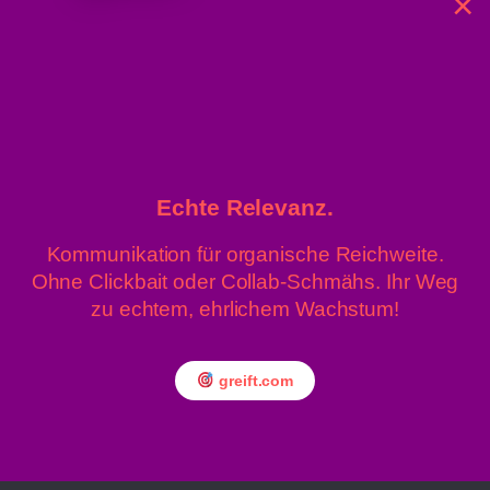
×
4. August 2026
40,8 Grad: Allzeit-Höchstwert
gemessen
/ 15:22
4. August 2026 / 14:53
Oha: 40,2 Grad in Wien!
Echte Relevanz.
Kommunikation für organische Reichweite.
Ohne Clickbait oder Collab-Schmähs. Ihr Weg
zu echtem, ehrlichem Wachstum!
» Linz News
Einsenden
» upprnews
About
greift.com
» rowing.at
Datenschutz
Impressum