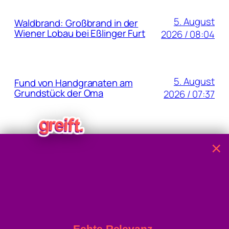
5. August
Waldbrand: Großbrand in der
Wiener Lobau bei Eßlinger Furt
2026 / 08:04
5. August
Fund von Handgranaten am
Grundstück der Oma
2026 / 07:37
4. August 2026
40,8 Grad: Allzeit-Höchstwert
×
gemessen
/ 15:22
4. August 2026 / 14:53
Oha: 40,2 Grad in Wien!
Echte Relevanz.