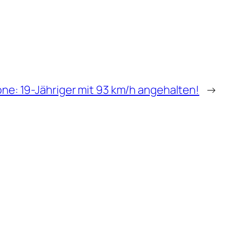
ne: 19-Jähriger mit 93 km/h angehalten!
→