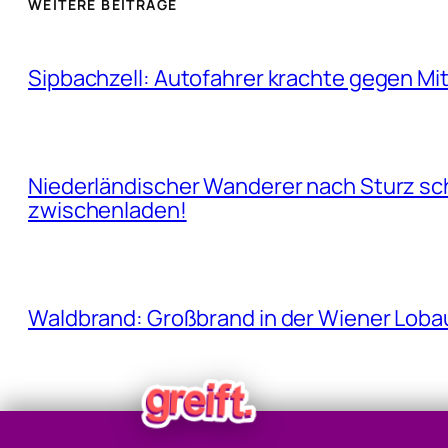
WEITERE BEITRÄGE
Sipbachzell: Autofahrer krachte gegen Mit
Niederländischer Wanderer nach Sturz sc
zwischenladen!
Waldbrand: Großbrand in der Wiener Lobau 
Fund von Handgranaten am Grundstück d