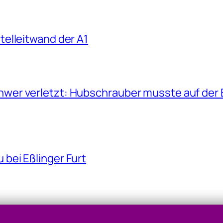
telleitwand der A1
hwer verletzt: Hubschrauber musste auf der 
bei Eßlinger Furt
er Oma