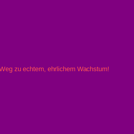
» Linz News
Einsenden
r Weg zu echtem, ehrlichem Wachstum!
» upprnews
About
» rowing.at
Datenschutz
Impressum