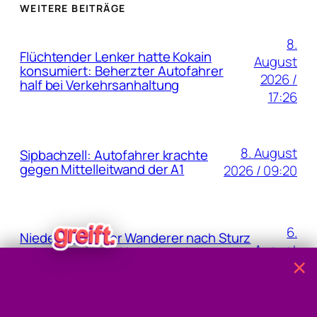
WEITERE BEITRÄGE
8.
Flüchtender Lenker hatte Kokain
August
konsumiert: Beherzter Autofahrer
2026 /
half bei Verkehrsanhaltung
17:26
8. August
Sipbachzell: Autofahrer krachte
gegen Mittelleitwand der A1
2026 / 09:20
6.
Niederländischer Wanderer nach Sturz
August
schwer verletzt: Hubschrauber
×
musste auf der Badeinsel
2026 /
zwischenladen!
10:43