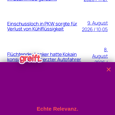
9. August
Einschussloch in PKW sorgte für
Verlust von Kühlflüssigkeit
2026 / 10:05
8.
Flüchtender Lenker hatte Kokain
August
konsumiert: Beherzter Autofahrer
2026 /
half bei Verkehrsanhaltung
×
17:26
8. August
Sipbachzell: Autofahrer krachte
gegen Mittelleitwand der A1
2026 / 09:20
Echte Relevanz.