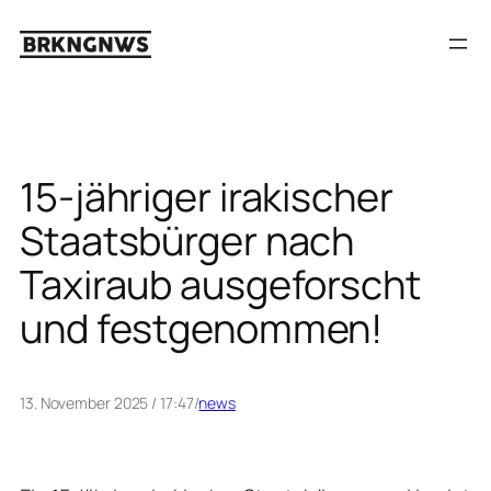
Zum
Inhalt
springen
15-jähriger irakischer
Staatsbürger nach
Taxiraub ausgeforscht
und festgenommen!
13. November 2025 / 17:47
/
news