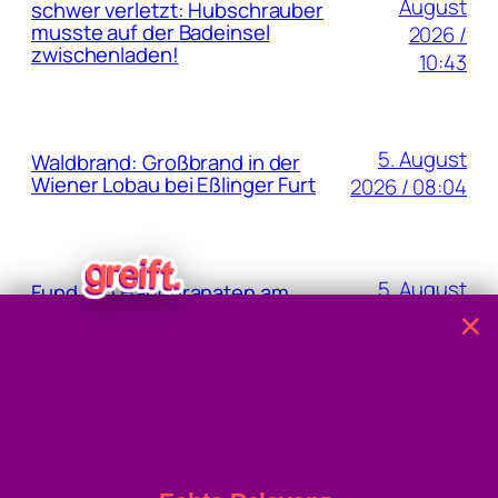
August
schwer verletzt: Hubschrauber
musste auf der Badeinsel
2026 /
zwischenladen!
10:43
5. August
Waldbrand: Großbrand in der
Wiener Lobau bei Eßlinger Furt
2026 / 08:04
5. August
Fund von Handgranaten am
Grundstück der Oma
2026 / 07:37
×
4. August 2026
40,8 Grad: Allzeit-Höchstwert
gemessen
/ 15:22