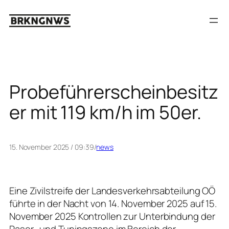
Zum
Inhalt
springen
Probeführerscheinbesitz
er mit 119 km/h im 50er.
15. November 2025 / 09:39
/
news
Eine Zivilstreife der Landesverkehrsabteilung OÖ
führte in der Nacht von 14. November 2025 auf 15.
November 2025 Kontrollen zur Unterbindung der
Raser- und Tuningszene im Bereich der