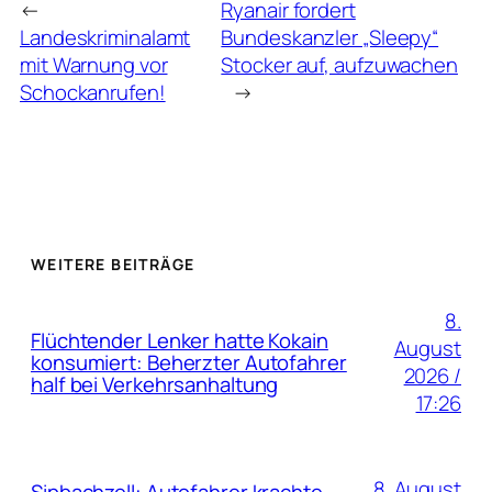
←
Ryanair fordert
Landeskriminalamt
Bundeskanzler „Sleepy“
mit Warnung vor
Stocker auf, aufzuwachen
Schockanrufen!
→
WEITERE BEITRÄGE
8.
Flüchtender Lenker hatte Kokain
August
konsumiert: Beherzter Autofahrer
2026 /
half bei Verkehrsanhaltung
17:26
8. August