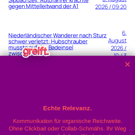
Sipbachzell: Autofahrer krachte
gegen Mittelleitwand der A1
2026 / 09:20
6.
Niederländischer Wanderer nach Sturz
August
schwer verletzt: Hubschrauber
musste auf der Badeinsel
2026 /
zwischenladen!
10:43
×
5. August
Waldbrand: Großbrand in der
Wiener Lobau bei Eßlinger Furt
2026 / 08:04
Echte Relevanz.
Kommunikation für organische Reichweite.
Ohne Clickbait oder Collab-Schmähs. Ihr Weg
» Linz News
Einsenden