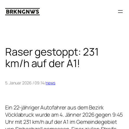
Zum
Inhalt
springen
Raser gestoppt: 231
km/h auf der A1!
5. Januar 2026 / 09:14
/
news
Ein 22-jähriger Autofahrer aus dem Bezirk
Vöcklabruck wurde am 4. Jänner 2026 gegen 9:45
Uhr mit 231 km/h auf der A1 im Gemeindegebiet
von Sipbachzell gemessen. Einer zivilen Streife