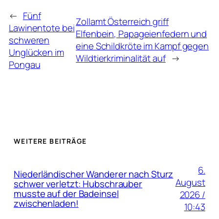
←
Fünf
Zollamt Österreich griff
Lawinentote bei
Elfenbein, Papageienfedern und
schweren
eine Schildkröte im Kampf gegen
Unglücken im
Wildtierkriminalität auf
→
Pongau
WEITERE BEITRÄGE
6.
Niederländischer Wanderer nach Sturz
August
schwer verletzt: Hubschrauber
musste auf der Badeinsel
2026 /
zwischenladen!
10:43