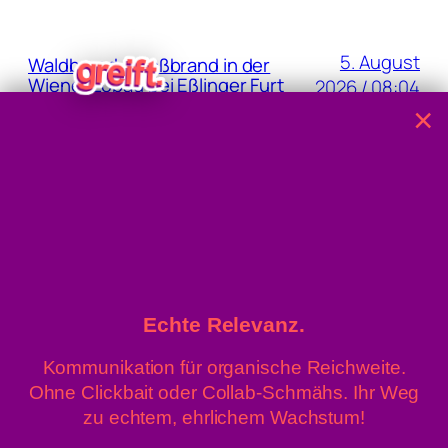
5. August
Waldbrand: Großbrand in der
Wiener Lobau bei Eßlinger Furt
2026 / 08:04
×
5. August
Fund von Handgranaten am
Grundstück der Oma
2026 / 07:37
4. August 2026
40,8 Grad: Allzeit-Höchstwert
gemessen
/ 15:22
Echte Relevanz.
Kommunikation für organische Reichweite.
Ohne Clickbait oder Collab-Schmähs. Ihr Weg
zu echtem, ehrlichem Wachstum!