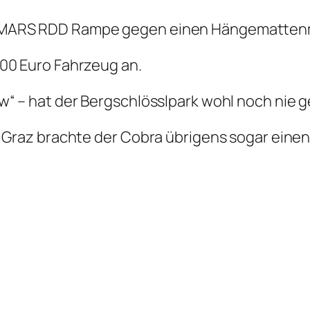
mt MARS RDD Rampe gegen einen Hängematte
000 Euro Fahrzeug an.
ow“ – hat der Bergschlösslpark wohl noch nie 
n Graz brachte der Cobra übrigens sogar einen 