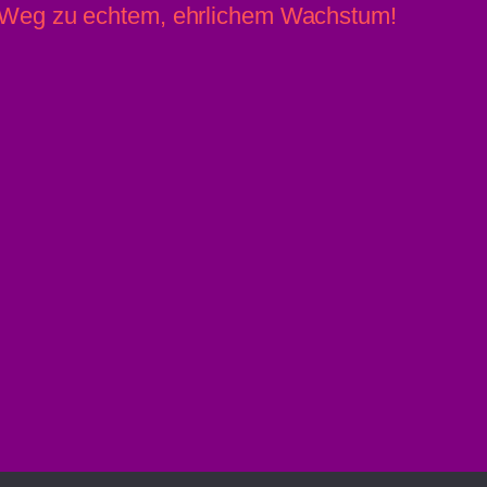
r Weg zu echtem, ehrlichem Wachstum!
» Linz News
Einsenden
» upprnews
About
» rowing.at
Datenschutz
Impressum