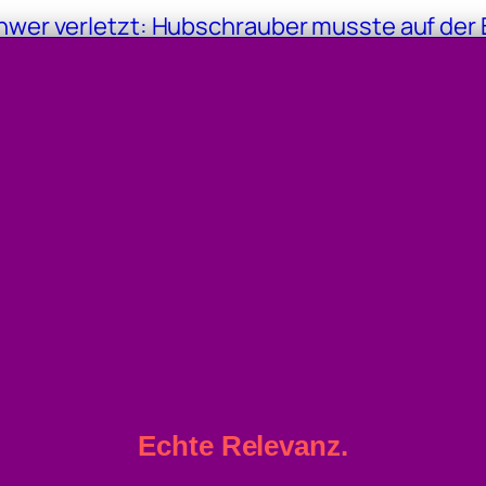
hwer verletzt: Hubschrauber musste auf der 
bei Eßlinger Furt
er Oma
Echte Relevanz.