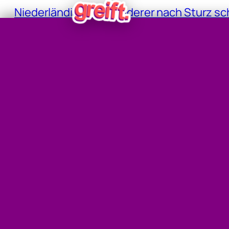
Niederländischer Wanderer nach Sturz sc
zwischenladen!
Waldbrand: Großbrand in der Wiener Lobau 
Fund von Handgranaten am Grundstück d
40,8 Grad: Allzeit-Höchstwert gemessen