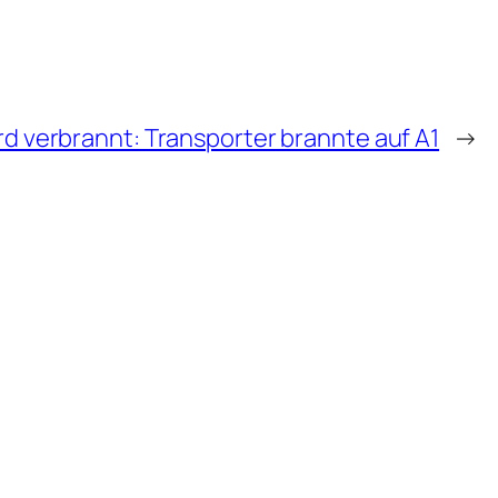
rd verbrannt: Transporter brannte auf A1
→