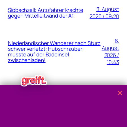
8. August
Sipbachzell: Autofahrer krachte
gegen Mittelleitwand der A1
2026 / 09:20
6.
Niederländischer Wanderer nach Sturz
August
schwer verletzt: Hubschrauber
musste auf der Badeinsel
2026 /
zwischenladen!
10:43
5. August
Waldbrand: Großbrand in der
×
Wiener Lobau bei Eßlinger Furt
2026 / 08:04
5. August
Fund von Handgranaten am
Grundstück der Oma