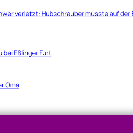
hwer verletzt: Hubschrauber musste auf der 
bei Eßlinger Furt
er Oma