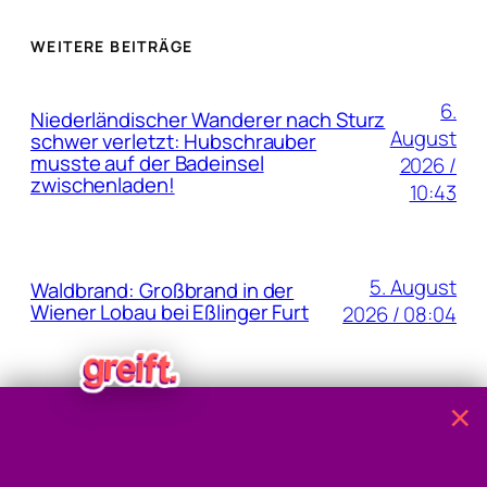
WEITERE BEITRÄGE
6.
Niederländischer Wanderer nach Sturz
August
schwer verletzt: Hubschrauber
musste auf der Badeinsel
2026 /
zwischenladen!
10:43
5. August
Waldbrand: Großbrand in der
Wiener Lobau bei Eßlinger Furt
2026 / 08:04
×
5. August
Fund von Handgranaten am
Grundstück der Oma
2026 / 07:37