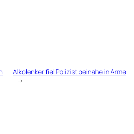
n
Alkolenker fiel Polizist beinahe in Arme
→