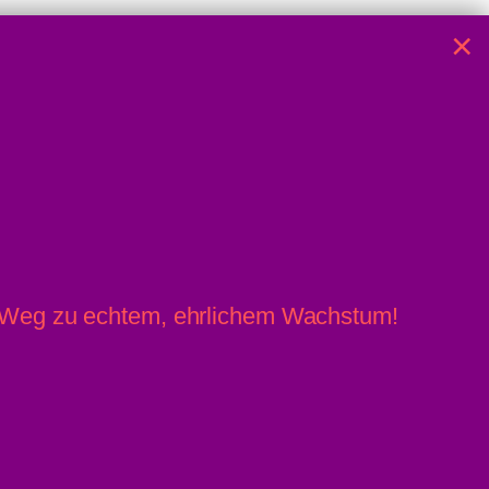
×
4. August 2026 / 14:53
» Linz News
Einsenden
r Weg zu echtem, ehrlichem Wachstum!
» upprnews
About
» rowing.at
Datenschutz
Impressum