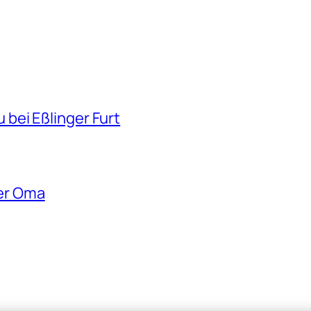
bei Eßlinger Furt
er Oma