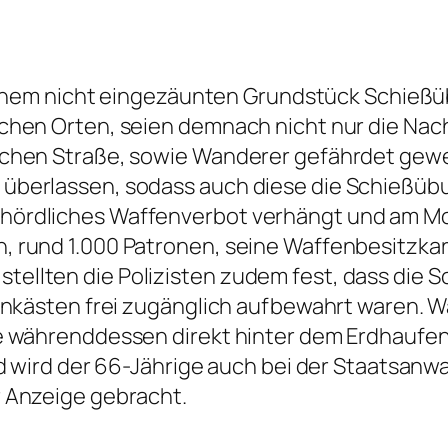
f seinem nicht eingezäunten Grundstück Schie
ichen Orten, seien demnach nicht nur die Na
lichen Straße, sowie Wanderer gefährdet ge
 überlassen, sodass auch diese die Schießü
hördliches Waffenverbot verhängt und am Mor
, rund 1.000 Patronen, seine Waffenbesitzk
ellten die Polizisten zudem fest, dass die S
ffenkästen frei zugänglich aufbewahrt waren.
se währenddessen direkt hinter dem Erdhaufe
und wird der 66-Jährige auch bei der Staatsan
r Anzeige gebracht.