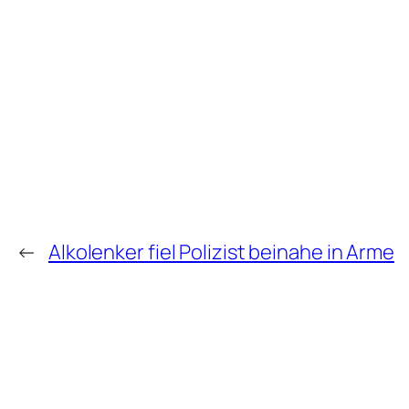
←
Alkolenker fiel Polizist beinahe in Arme