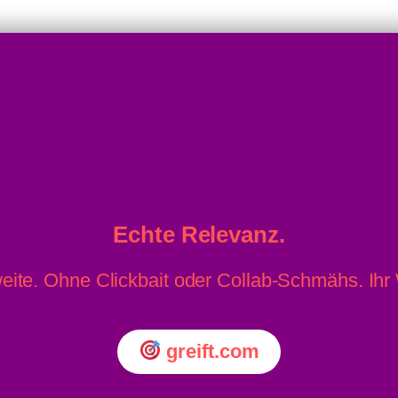
er Oma
Echte Relevanz.
eite. Ohne Clickbait oder Collab-Schmähs. Ih
greift.com