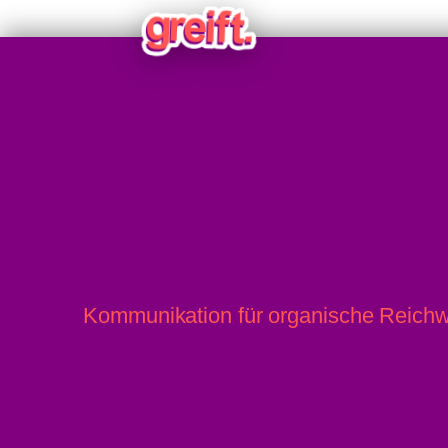
Fund von Handgranaten am Grundstück d
Kommunikation für organische Reichw