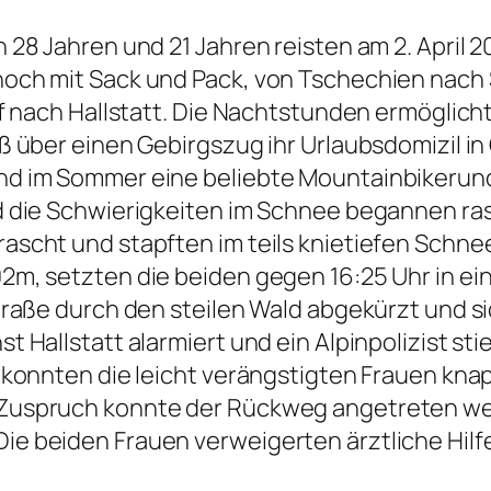
28 Jahren und 21 Jahren reisten am 2. April 20
och mit Sack und Pack, von Tschechien nach S
ff nach Hallstatt. Die Nachtstunden ermöglich
 über einen Gebirgszug ihr Urlaubsdomizil in
nd im Sommer eine beliebte Mountainbikerund
nd die Schwierigkeiten im Schnee begannen r
ascht und stapften im teils knietiefen Schne
2m, setzten die beiden gegen 16:25 Uhr in ei
traße durch den steilen Wald abgekürzt und s
t Hallstatt alarmiert und ein Alpinpolizist s
 konnten die leicht verängstigten Frauen kna
Zuspruch konnte der Rückweg angetreten wer
e beiden Frauen verweigerten ärztliche Hilf