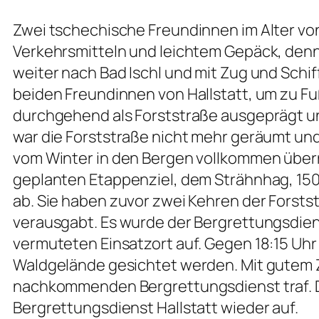
Zwei tschechische Freundinnen im Alter von 
Verkehrsmitteln und leichtem Gepäck, denn
weiter nach Bad Ischl und mit Zug und Schi
beiden Freundinnen von Hallstatt, um zu Fuß
durchgehend als Forststraße ausgeprägt u
war die Forststraße nicht mehr geräumt u
vom Winter in den Bergen vollkommen überr
geplanten Etappenziel, dem Strähnhag, 150
ab. Sie haben zuvor zwei Kehren der Forsts
verausgabt. Es wurde der Bergrettungsdiens
vermuteten Einsatzort auf. Gegen 18:15 Uhr
Waldgelände gesichtet werden. Mit gutem 
nachkommenden Bergrettungsdienst traf. Di
Bergrettungsdienst Hallstatt wieder auf.