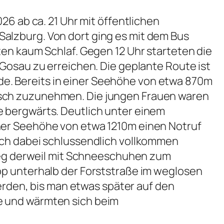
26 ab ca. 21 Uhr mit öffentlichen
alzburg. Von dort ging es mit dem Bus
ten kaum Schlaf. Gegen 12 Uhr starteten die
 Gosau zu erreichen. Die geplante Route ist
e. Bereits in einer Seehöhe von etwa 870m
asch zuzunehmen. Die jungen Frauen waren
e bergwärts. Deutlich unter einem
ner Seehöhe von etwa 1210m einen Notruf
ich dabei schlussendlich vollkommen
tieg derweil mit Schneeschuhen zum
pp unterhalb der Forststraße im weglosen
den, bis man etwas später auf den
e und wärmten sich beim