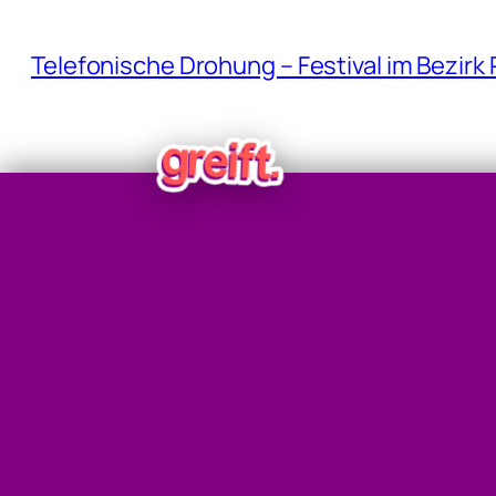
Telefonische Drohung – Festival im Bezirk
Einschussloch in PKW sorgte für Verlust v
Flüchtender Lenker hatte Kokain konsumie
Sipbachzell: Autofahrer krachte gegen Mit