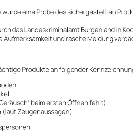
 wurde eine Probe des sichergestellten Pr
urch das Landeskriminalamt Burgenland in Ko
te Aufmerksamkeit und rasche Meldung verd
dächtige Produkte an folgender Kennzeichnun
sboden
kel
Geräusch“ beim ersten Öffnen fehlt)
h (laut Zeugenaussagen)
gspersonen