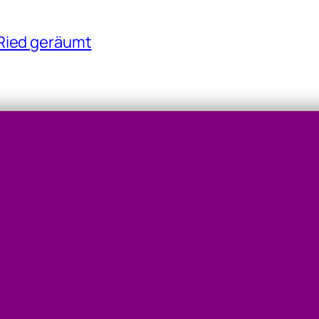
 Ried geräumt
on Kühlflüssigkeit
rt: Beherzter Autofahrer half bei Verkehrsan
telleitwand der A1