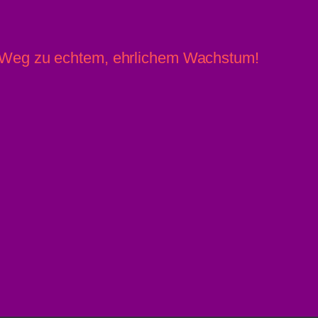
r Weg zu echtem, ehrlichem Wachstum!
» Linz News
Einsenden
» upprnews
About
» rowing.at
Datenschutz
Impressum