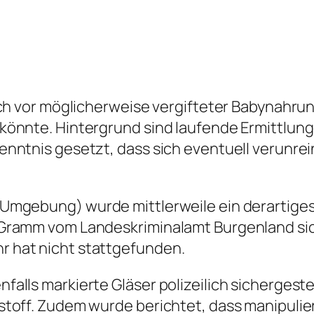
ich vor möglicherweise vergifteter Babynahru
 könnte. Hintergrund sind laufende Ermittlun
enntnis gesetzt, dass sich eventuell verunrei
Umgebung) wurde mittlerweile ein derartiges,
 Gramm vom Landeskriminalamt Burgenland sic
r hat nicht stattgefunden.
falls markierte Gläser polizeilich sicherges
stoff. Zudem wurde berichtet, dass manipulie