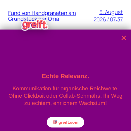
5. August
Fund von Handgranaten am
Grundstück der Oma
2026 / 07:37
×
4. August 2026
40,8 Grad: Allzeit-Höchstwert
gemessen
/ 15:22
Echte Relevanz.
Kommunikation für organische Reichweite.
» Linz News
Einsenden
Ohne Clickbait oder Collab-Schmähs. Ihr Weg
» upprnews
About
zu echtem, ehrlichem Wachstum!
» rowing.at
Datenschutz
Impressum
greift.com