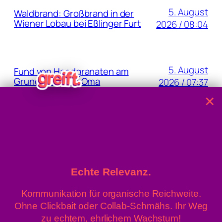
5. August
Waldbrand: Großbrand in der
Wiener Lobau bei Eßlinger Furt
2026 / 08:04
5. August
Fund von Handgranaten am
Grundstück der Oma
2026 / 07:37
×
4. August 2026
40,8 Grad: Allzeit-Höchstwert
gemessen
/ 15:22
Echte Relevanz.
Kommunikation für organische Reichweite.
Ohne Clickbait oder Collab-Schmähs. Ihr Weg
» Linz News
Einsenden
zu echtem, ehrlichem Wachstum!