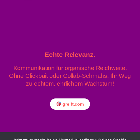
5. August
Fund von Handgranaten am
Grundstück der Oma
2026 / 07:37
4. August 2026
40,8 Grad: Allzeit-Höchstwert
gemessen
/ 15:22
Echte Relevanz.
Kommunikation für organische Reichweite.
Ohne Clickbait oder Collab-Schmähs. Ihr Weg
zu echtem, ehrlichem Wachstum!
» Linz News
Einsenden
» upprnews
About
greift.com
» rowing.at
Datenschutz
Impressum