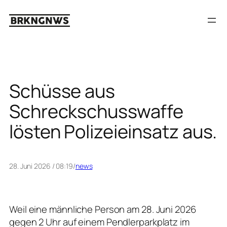
Zum
Inhalt
springen
Schüsse aus
Schreckschusswaffe
lösten Polizeieinsatz aus.
28. Juni 2026 / 08:19
/
news
Weil eine männliche Person am 28. Juni 2026
gegen 2 Uhr auf einem Pendlerparkplatz im