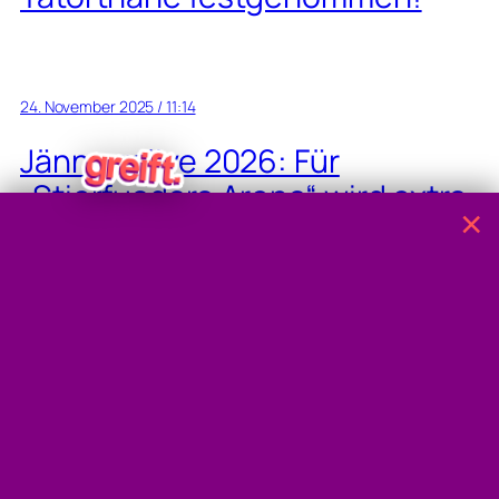
24. November 2025 / 11:14
Jännerrallye 2026: Für
„Stierfuadara Arena“ wird extra
×
eine Straße gebaut!
24. November 2025 / 07:39
Alkoholisierter Autofahrer (1,9
Promille) krachte gegen
Hausmauer