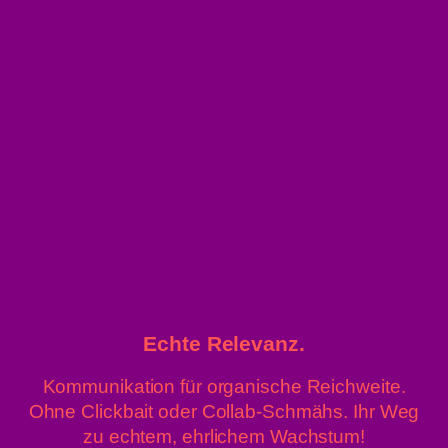
23. November 2025 / 15:02
Verfolgungsjagd :
Führerscheinlose 29-jährige
irakische PKW-Lenkerin entzog
sich mit 145 km/h in Linz einer
Anhaltung
Echte Relevanz.
23. November 2025 / 10:12
Kommunikation für organische Reichweite.
Alkolenker krachte gegen Baum
Ohne Clickbait oder Collab-Schmähs. Ihr Weg
– 2 Verletzte
zu echtem, ehrlichem Wachstum!