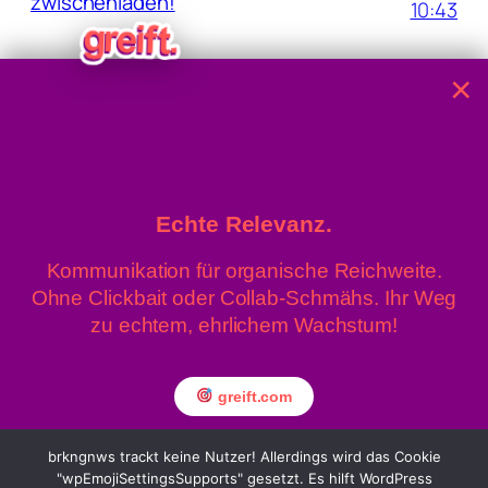
zwischenladen!
10:43
×
5. August
Waldbrand: Großbrand in der
Wiener Lobau bei Eßlinger Furt
2026 / 08:04
Echte Relevanz.
Kommunikation für organische Reichweite.
» Linz News
Einsenden
Ohne Clickbait oder Collab-Schmähs. Ihr Weg
» upprnews
About
zu echtem, ehrlichem Wachstum!
» rowing.at
Datenschutz
Impressum
greift.com
brkngnws trackt keine Nutzer! Allerdings wird das Cookie
"wpEmojiSettingsSupports" gesetzt. Es hilft WordPress
© brkngnws 2026