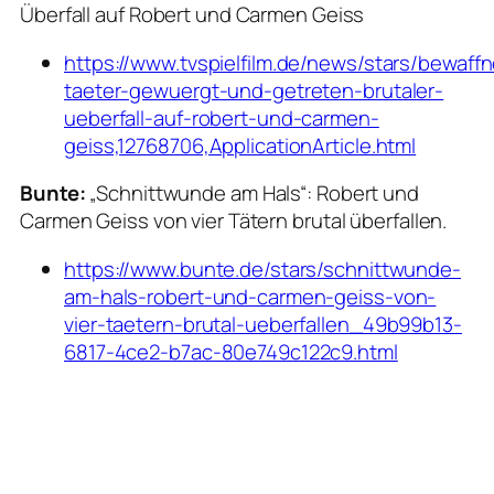
Überfall auf Robert und Carmen Geiss
https://www.tvspielfilm.de/news/stars/bewaff
taeter-gewuergt-und-getreten-brutaler-
ueberfall-auf-robert-und-carmen-
geiss,12768706,ApplicationArticle.html
Bunte:
„Schnittwunde am Hals“: Robert und
Carmen Geiss von vier Tätern brutal überfallen.
https://www.bunte.de/stars/schnittwunde-
am-hals-robert-und-carmen-geiss-von-
vier-taetern-brutal-ueberfallen_49b99b13-
6817-4ce2-b7ac-80e749c122c9.html