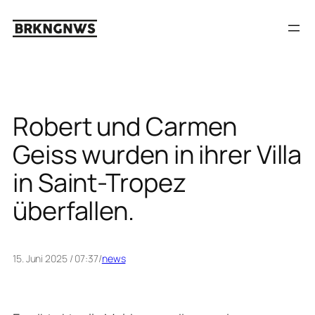
Zum
Inhalt
springen
Robert und Carmen
Geiss wurden in ihrer Villa
in Saint-Tropez
überfallen.
15. Juni 2025 / 07:37
/
news