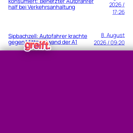
konsumiert: Beherzter Autofahrer
2026 /
half bei Verkehrsanhaltung
17:26
8. August
Sipbachzell: Autofahrer krachte
gegen Mittelleitwand der A1
2026 / 09:20
6.
Niederländischer Wanderer nach Sturz
August
schwer verletzt: Hubschrauber
musste auf der Badeinsel
2026 /
zwischenladen!
10:43
» Linz News
Einsenden