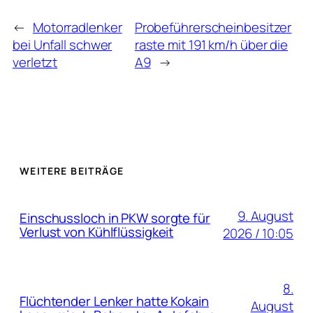
←
Motorradlenker
Probeführerscheinbesitzer
bei Unfall schwer
raste mit 191 km/h über die
verletzt
A9
→
WEITERE BEITRÄGE
9. August
Einschussloch in PKW sorgte für
Verlust von Kühlflüssigkeit
2026 / 10:05
8.
Flüchtender Lenker hatte Kokain
August