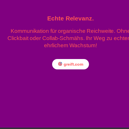
» upprnews
About
» rowing.at
Datenschutz
Echte Relevanz.
Impressum
Kommunikation für organische Reichweite. Ohn
Clickbait oder Collab-Schmähs. Ihr Weg zu echte
ehrlichem Wachstum!
© brkngnws 2026
greift.com